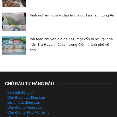
Kinh nghiệm đơn vị đầu tư địa ốc Tân Trụ, Long An
Bài toán chuyên gia đầu tư “một vốn tứ lời” tại nhà
Tân Trụ Royal mặt tiền trọng điểm thành phố vệ
tinh
CHỦ ĐẦU TƯ HÀNG ĐẦU
-
Bán bất động sản
-
Cho thuê bất động sản
-
Dự án bất động sản
-
Chủ đầu tư Vingroup
-
Chủ đầu tư Phú Mỹ Hưng