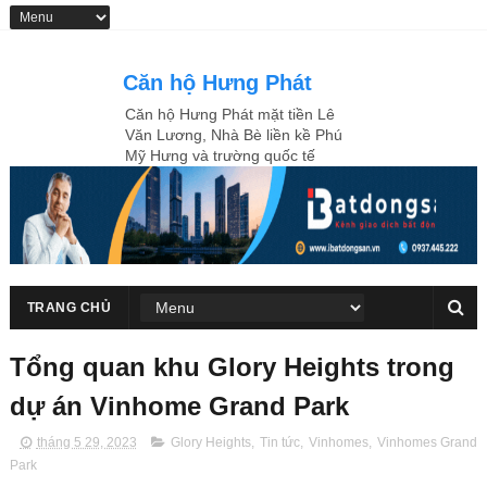
Căn hộ Hưng Phát
Căn hộ Hưng Phát mặt tiền Lê
Văn Lương, Nhà Bè liền kề Phú
Mỹ Hưng và trường quốc tế
R.M.I.T
TRANG CHỦ
Tổng quan khu Glory Heights trong
dự án Vinhome Grand Park
tháng 5 29, 2023
Glory Heights
,
Tin tức
,
Vinhomes
,
Vinhomes Grand
Park