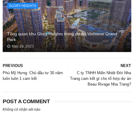
GLORY HEIGHTS
Tổng quan khu Glory Heights trong dự án Vinhome Grand
Park
May 29, 2023
PREVIOUS
NEXT
Phú Mỹ Hưng: Chủ đầu tư 30 năm
C.ty TNHH Miền Nhiệt Đới Nha
luôn luôn 1 cam kết
Trang cam kết gì cho tổ hợp dự án
Beau Rivage Nha Trang?
POST A COMMENT
Không có nhận xét nào