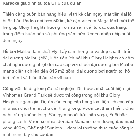
Karaoke gia đình tại tòa GH6 của dự án.
Thiên đàng buôn bán hàng hiệu: vị trí kề cận ngay mặt tiền đại lộ
buôn bán Rodeo dài hơn 500m, kế cận Vincom Mega Mall mới thế
hệ giúp Glory Heights hưởng trọn sự sầm uất từ các cửa hàng,
trọng điểm buôn bán và phường sắm sửa Rodeo nhộp nhịp suốt
đêm ngày.
Hồ bơi Malibu đậm chất Mỹ: Lấy cảm hứng từ vẻ đẹp của thị trấn
đại dương Malibu (Mỹ), luôn tiện ích nội khu Glory Heights có đậm
chất nghỉ dưỡng nhiệt đới cao cấp với chuỗi đại dương bơi Malibu
mang diện tích lên đến 845 m2 gồm: đại dương bơi người to, hồ
bơi trẻ nít và biển thác tràn vô cực.
Công viên khủng long đa trải nghiệm lần trước nhất xuất hiện tại
Vinhomes Grand Park sẽ được thi công trong nội khu Glory
Heights. ngoại giả, Dự án còn cung cấp hàng loạt tiện ích cao cấp
như sân chơi trẻ nít chủ đề Khủng long, Vườn cát thám hiểm, Chòi
nghỉ trứng khủng long, Sân gym ngoài trời, sân yoga, Suối bậc
phong cảnh, Vườn cọ nhiệt đới San Mariano, con đường dạo mạch
vòng 400m, Ghế nghỉ Sunken… đem lại thưởng thức cuộc sống lạ
mắt, riêng tây cho cư dân.