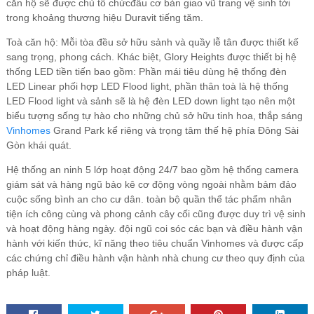
căn hộ sẽ được chủ tổ chứcđầu cơ bàn giao vũ trang vệ sinh tới
trong khoảng thương hiệu Duravit tiếng tăm.
Toà căn hộ: Mỗi tòa đều sở hữu sảnh và quầy lễ tân được thiết kế
sang trọng, phong cách. Khác biệt, Glory Heights được thiết bị hệ
thống LED tiền tiến bao gồm: Phần mái tiêu dùng hệ thống đèn
LED Linear phối hợp LED Flood light, phần thân toà là hệ thống
LED Flood light và sảnh sẽ là hệ đèn LED down light tạo nên một
biểu tượng sống tự hào cho những chủ sở hữu tinh hoa, thắp sáng
Vinhomes
Grand Park kể riêng và trọng tâm thế hệ phía Đông Sài
Gòn khái quát.
Hệ thống an ninh 5 lớp hoạt động 24/7 bao gồm hệ thống camera
giám sát và hàng ngũ bảo kê cơ động vòng ngoài nhằm bảm đảo
cuộc sống bình an cho cư dân. toàn bộ quần thể tác phẩm nhân
tiện ích công cùng và phong cảnh cây cối cũng được duy trì vệ sinh
và hoạt động hàng ngày. đội ngũ coi sóc các bạn và điều hành vận
hành với kiến thức, kĩ năng theo tiêu chuẩn Vinhomes và được cấp
các chứng chỉ điều hành vận hành nhà chung cư theo quy định của
pháp luật.