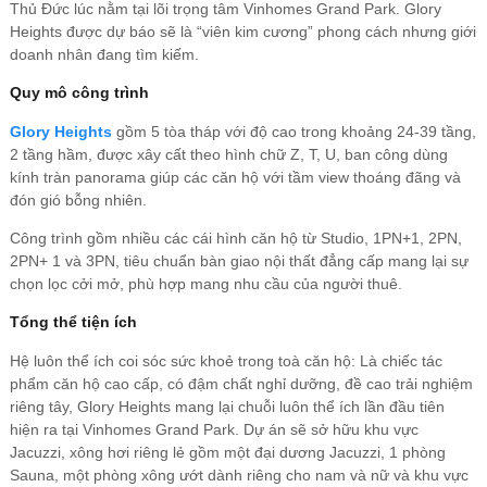
Thủ Đức lúc nằm tại lõi trọng tâm Vinhomes Grand Park. Glory
Heights được dự báo sẽ là “viên kim cương” phong cách nhưng giới
doanh nhân đang tìm kiếm.
Quy mô công trình
Glory Heights
gồm 5 tòa tháp với độ cao trong khoảng 24-39 tầng,
2 tầng hầm, được xây cất theo hình chữ Z, T, U, ban công dùng
kính tràn panorama giúp các căn hộ với tầm view thoáng đãng và
đón gió bỗng nhiên.
Công trình gồm nhiều các cái hình căn hộ từ Studio, 1PN+1, 2PN,
2PN+ 1 và 3PN, tiêu chuẩn bàn giao nội thất đẳng cấp mang lại sự
chọn lọc cởi mở, phù hợp mang nhu cầu của người thuê.
Tổng thể tiện ích
Hệ luôn thể ích coi sóc sức khoẻ trong toà căn hộ: Là chiếc tác
phẩm căn hộ cao cấp, có đậm chất nghỉ dưỡng, đề cao trải nghiệm
riêng tây, Glory Heights mang lại chuỗi luôn thể ích lần đầu tiên
hiện ra tại Vinhomes Grand Park. Dự án sẽ sở hữu khu vực
Jacuzzi, xông hơi riêng lẻ gồm một đại dương Jacuzzi, 1 phòng
Sauna, một phòng xông ướt dành riêng cho nam và nữ và khu vực