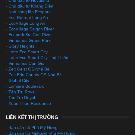
-
Chủ đầu tư Novaland
-
Chủ đầu tư Khang Điền
-
Nhà sáng lập Ecopark
-
Eco Retreat Long An
-
EcoVillage Long An
-
EcoVillage Saigon River
-
Ecopark Sai Gon River
-
Vinhomes Grand Park
-
Glory Heights
-
Lotte Eco Smart City
-
Lotte Eco Smart City Thủ Thiêm
-
Vinhomes Cần Giờ
-
Zeit Geist GS Nhà Bè
-
Zeit Edu County GS Nhà Bè
-
Global City
-
Lumiere Boulevard
-
Tân Trụ Royal
-
Tan Tru Royal
-
Xuân Thảo Residence
LIÊN KẾT THỊ TRƯỜNG
-
Bán căn hộ Phú Mỹ Hưng
-
Bán căn hộ Midtown Phú Mỹ Hưng