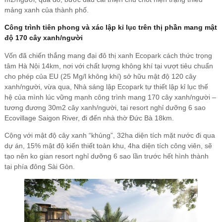
mảng xanh của thành phố.
Công trình tiên phong và xác lập kỉ lục trên thị phần mang mật
độ 170 cây xanh/người
Vốn đã chiến thắng mang đại đô thị xanh Ecopark cách thức trọng
tâm Hà Nội 14km, nơi với chất lượng không khí tại vượt tiêu chuẩn
cho phép của EU (25 Mg/l không khí) sở hữu mật độ 120 cây
xanh/người, vừa qua, Nhà sáng lập Ecopark tự thiết lập kỉ lục thế
hệ của mình lúc vững mạnh công trình mang 170 cây xanh/người –
tương đương 30m2 cây xanh/người, tại resort nghỉ dưỡng 6 sao
Ecovillage Saigon River, đi đến nhà thờ Đức Bà 18km.
Cộng với mật độ cây xanh “khủng”, 32ha diện tích mặt nước đi qua
dự án, 15% mật độ kiến thiết toàn khu, 4ha diện tích công viên, sẽ
tạo nên ko gian resort nghỉ dưỡng 6 sao lần trước hết hình thành
tại phía đông Sài Gòn.