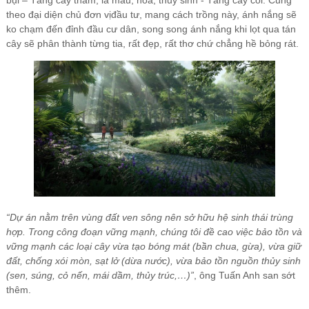
theo đại diện chủ đơn vịđầu tư, mang cách trồng này, ánh nắng sẽ
ko chạm đến đỉnh đầu cư dân, song song ánh nắng khi lọt qua tán
cây sẽ phân thành từng tia, rất đẹp, rất thơ chứ chẳng hề bỏng rát.
“Dự án nằm trên vùng đất ven sông nên sở hữu hệ sinh thái trùng
hợp. Trong công đoạn vững mạnh, chúng tôi đề cao việc bảo tồn và
vững mạnh các loại cây vừa tạo bóng mát (bần chua, gừa), vừa giữ
đất, chống xói mòn, sạt lở (dừa nước), vừa bảo tồn nguồn thủy sinh
(sen, súng, cỏ nến, mái dầm, thủy trúc,…)”
, ông Tuấn Anh san sớt
thêm.