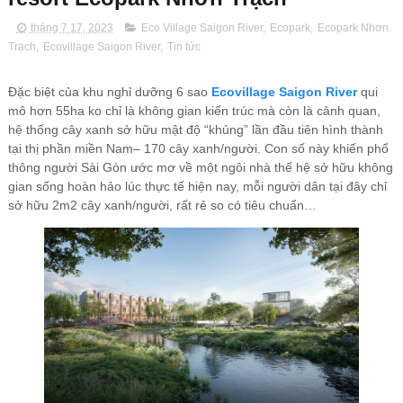
tháng 7 17, 2023
Eco Village Saigon River
,
Ecopark
,
Ecopark Nhơn
Trạch
,
Ecovillage Saigon River
,
Tin tức
Đặc biệt của khu nghỉ dưỡng 6 sao
Ecovillage Saigon River
qui
mô hơn 55ha ko chỉ là không gian kiến trúc mà còn là cảnh quan,
hệ thống cây xanh sở hữu mật độ “khủng” lần đầu tiên hình thành
tại thị phần miền Nam– 170 cây xanh/người. Con số này khiến phổ
thông người Sài Gòn ước mơ về một ngôi nhà thế hệ sở hữu không
gian sống hoàn hảo lúc thực tế hiện nay, mỗi người dân tại đây chỉ
sở hữu 2m2 cây xanh/người, rất rẻ so có tiêu chuẩn…