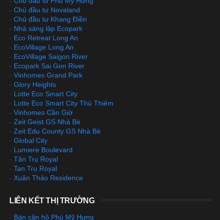
-
Chủ đầu tư Phú Mỹ Hưng
-
Chủ đầu tư Novaland
-
Chủ đầu tư Khang Điền
-
Nhà sáng lập Ecopark
-
Eco Retreat Long An
-
EcoVillage Long An
-
EcoVillage Saigon River
-
Ecopark Sai Gon River
-
Vinhomes Grand Park
-
Glory Heights
-
Lotte Eco Smart City
-
Lotte Eco Smart City Thủ Thiêm
-
Vinhomes Cần Giờ
-
Zeit Geist GS Nhà Bè
-
Zeit Edu County GS Nhà Bè
-
Global City
-
Lumiere Boulevard
-
Tân Trụ Royal
-
Tan Tru Royal
-
Xuân Thảo Residence
LIÊN KẾT THỊ TRƯỜNG
-
Bán căn hộ Phú Mỹ Hưng