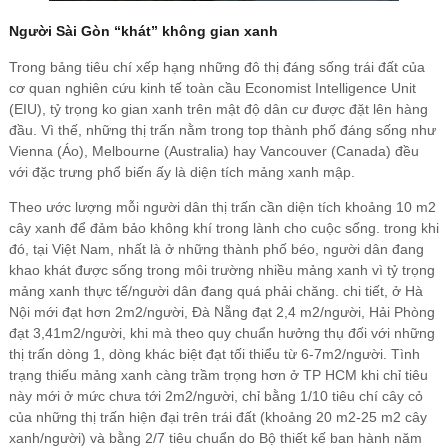
Người Sài Gòn “khát” không gian xanh
Trong bảng tiêu chí xếp hạng những đô thị đáng sống trái đất của
cơ quan nghiên cứu kinh tế toàn cầu Economist Intelligence Unit
(EIU), tỷ trọng ko gian xanh trên mật độ dân cư được đặt lên hàng
đầu. Vì thế, những thị trấn nằm trong top thành phố đáng sống như
Vienna (Áo), Melbourne (Australia) hay Vancouver (Canada) đều
với đặc trưng phổ biến ấy là diện tích mảng xanh mập.
Theo ước lượng mỗi người dân thị trấn cần diện tích khoảng 10 m2
cây xanh để đảm bảo không khí trong lành cho cuộc sống. trong khi
đó, tại Việt Nam, nhất là ở những thành phố béo, người dân đang
khao khát được sống trong môi trường nhiều mảng xanh vì tỷ trọng
mảng xanh thực tế/người dân đang quá phải chăng. chi tiết, ở Hà
Nội mới đạt hơn 2m2/người, Đà Nẵng đạt 2,4 m2/người, Hải Phòng
đạt 3,41m2/người, khi mà theo quy chuẩn hưởng thụ đối với những
thị trấn dòng 1, dòng khác biệt đạt tối thiểu từ 6-7m2/người. Tình
trạng thiếu mảng xanh càng trầm trọng hơn ở TP HCM khi chỉ tiêu
này mới ở mức chưa tới 2m2/người, chỉ bằng 1/10 tiêu chí cây cỏ
của những thị trấn hiện đại trên trái đất (khoảng 20 m2-25 m2 cây
xanh/người) và bằng 2/7 tiêu chuẩn do Bộ thiết kế ban hành năm