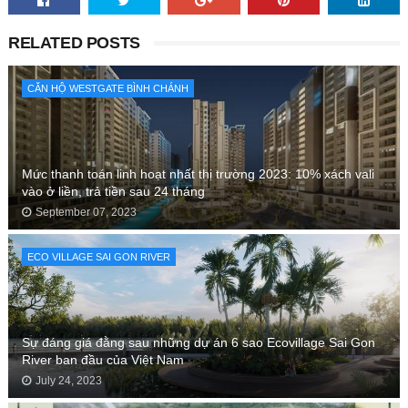
RELATED POSTS
CĂN HỘ WESTGATE BÌNH CHÁNH
Mức thanh toán linh hoạt nhất thị trường 2023: 10% xách vali
vào ở liền, trả tiền sau 24 tháng
September 07, 2023
ECO VILLAGE SAI GON RIVER
Sự đáng giá đằng sau những dự án 6 sao Ecovillage Sai Gon
River ban đầu của Việt Nam
July 24, 2023