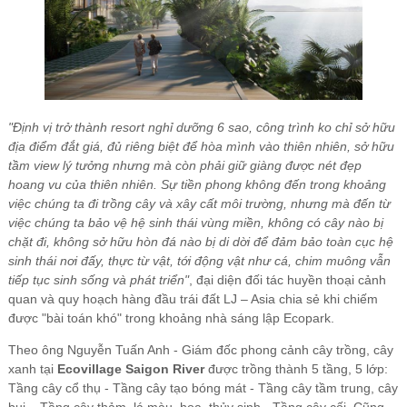
"Định vị trở thành resort nghỉ dưỡng 6 sao, công trình ko chỉ sở hữu
địa điểm đắt giá, đủ riêng biệt để hòa mình vào thiên nhiên, sở hữu
tầm view lý tưởng nhưng mà còn phải giữ giàng được nét đẹp
hoang vu của thiên nhiên. Sự tiền phong không đến trong khoảng
việc chúng ta đi trồng cây và xây cất môi trường, nhưng mà đến từ
việc chúng ta bảo vệ hệ sinh thái vùng miền, không có cây nào bị
chặt đi, không sở hữu hòn đá nào bị di dời để đảm bảo toàn cục hệ
sinh thái nơi đấy, thực từ vật, tới động vật như cá, chim muông vẫn
tiếp tục sinh sống và phát triển"
, đại diện đối tác huyền thoại cảnh
quan và quy hoạch hàng đầu trái đất LJ – Asia chia sẻ khi chiếm
được "bài toán khó" trong khoảng nhà sáng lập Ecopark.
Theo ông Nguyễn Tuấn Anh - Giám đốc phong cảnh cây trồng, cây
xanh tại
Ecovillage Saigon River
được trồng thành 5 tầng, 5 lớp:
Tầng cây cổ thụ - Tầng cây tạo bóng mát - Tầng cây tầm trung, cây
bụi – Tầng cây thảm, lá màu, hoa, thủy sinh - Tầng cây cối. Cũng