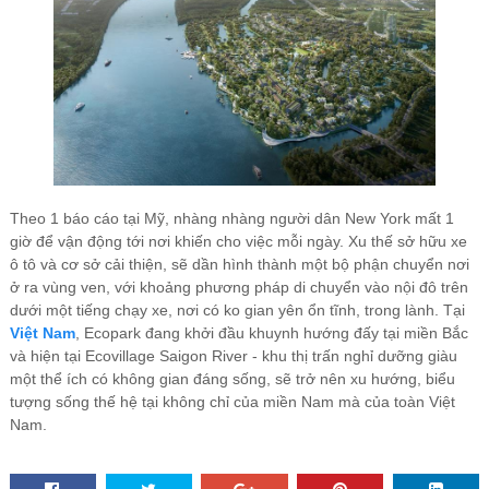
Theo 1 báo cáo tại Mỹ, nhàng nhàng người dân New York mất 1
giờ để vận động tới nơi khiến cho việc mỗi ngày. Xu thế sở hữu xe
ô tô và cơ sở cải thiện, sẽ dần hình thành một bộ phận chuyển nơi
ở ra vùng ven, với khoảng phương pháp di chuyển vào nội đô trên
dưới một tiếng chạy xe, nơi có ko gian yên ổn tĩnh, trong lành. Tại
Việt Nam
, Ecopark đang khởi đầu khuynh hướng đấy tại miền Bắc
và hiện tại Ecovillage Saigon River - khu thị trấn nghỉ dưỡng giàu
một thể ích có không gian đáng sống, sẽ trở nên xu hướng, biểu
tượng sống thế hệ tại không chỉ của miền Nam mà của toàn Việt
Nam.