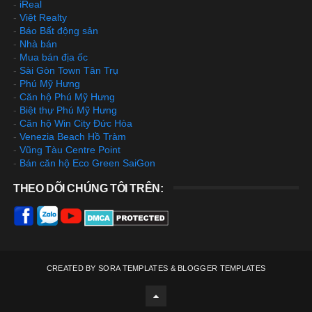
-
iReal
-
Việt Realty
-
Báo Bất động sản
-
Nhà bán
-
Mua bán địa ốc
-
Sài Gòn Town Tân Trụ
-
Phú Mỹ Hưng
-
Căn hộ Phú Mỹ Hưng
-
Biệt thự Phú Mỹ Hưng
-
Căn hộ Win City Đức Hòa
-
Venezia Beach Hồ Tràm
-
Vũng Tàu Centre Point
-
Bán căn hộ Eco Green SaiGon
THEO DÕI CHÚNG TÔI TRÊN:
CREATED BY
SORA TEMPLATES
&
BLOGGER TEMPLATES