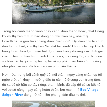
Trong bối cảnh mảng xanh ngày càng khan thảng hoặc, chất lượng
ko khí thị trấn ở mức báo động đỏ như hiện nay, nhà ở tại
Ecovillage Saigon River càng được “săn đón”. Đại diện chủ tổ chức
đầu tư cho biết, khu thị trấn “tấc đất tấc xanh” không chỉ giúp khách
hàng tối ưu hóa lợi nhuận bất động sản trong khoảng việc định giá
của thị trường hay tính thanh khoản cao, mà cùng lúc, cư dân còn
sở hữu các trị giá trong tương lai về sự phát triển bền vững, cũng
như phục vụ mục đích an cư của phổ biến thế hệ.
Hơn nữa, trong bối cảnh quỹ đất nội thành ngày càng chật hẹp tới
ngộp thở, thì khuynh hướng đầu tư căn hộ ở vùng ven trung tâm,
đủ xa để sở hữu sự tây riêng, thanh bình; đủ sắp để có sự kết nối
với cơ sở càng ngày càng hoàn thiện, lớn mạnh thì
Eco Village
Saigon River
đang trở nên tiền phong, dẫn đầu xu thế.